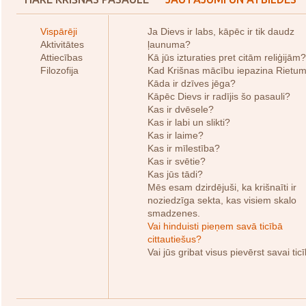
Vispārēji
Ja Dievs ir labs, kāpēc ir tik daudz
Aktivitātes
ļaunuma?
Attiecības
Kā jūs izturaties pret citām reliģijām?
Filozofija
Kad Krišnas mācību iepazina Rietu
Kāda ir dzīves jēga?
Kāpēc Dievs ir radījis šo pasauli?
Kas ir dvēsele?
Kas ir labi un slikti?
Kas ir laime?
Kas ir mīlestība?
Kas ir svētie?
Kas jūs tādi?
Mēs esam dzirdējuši, ka krišnaīti ir
noziedzīga sekta, kas visiem skalo
smadzenes.
Vai hinduisti pieņem savā ticībā
cittautiešus?
Vai jūs gribat visus pievērst savai tic