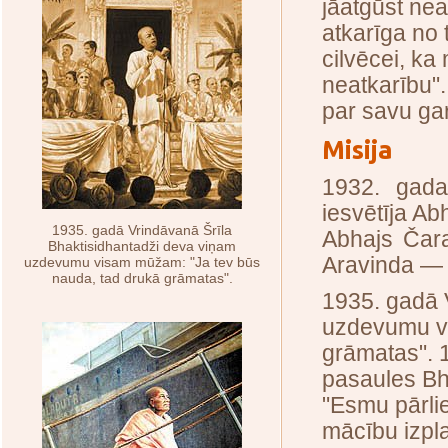
jāatgūst nea
atkarīga no 
cilvēcei, ka
neatkarību"
par savu gar
Misija
1932. gada
iesvētīja A
1935. gadā Vrindāvanā Šrīla
Abhajs Čara
Bhaktisidhantadži deva viņam
Aravinda — 
uzdevumu visam mūžam: "Ja tev būs
nauda, tad drukā grāmatas".
1935. gadā 
uzdevumu vi
grāmatas". 
pasaules Bha
"Esmu pārlie
mācību izpla