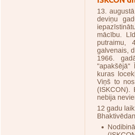
13. augustā
deviņu gad
iepazīstin
mācību. Lī
putraimu, 
galvenais, d
1966. gad
"apakšējā" 
kuras locek
Viņš to nos
(ISKCON). B
nebija nevie
12 gadu lai
Bhaktivēdan
Nodibinā
(ISKCON