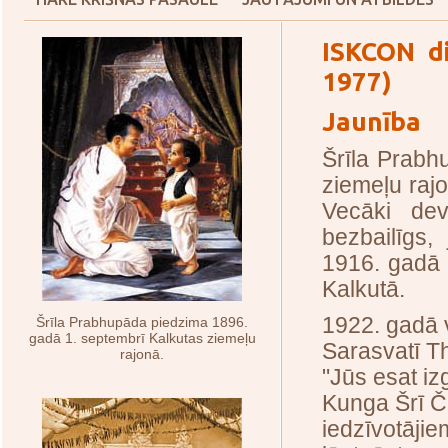
ISKCON di
1977)
Jaunība
Šrīla Prabh
ziemeļu rajo
Vecāki de
bezbailīgs,
1916. gadā 
Kalkutā.
1922. gadā 
Šrīla Prabhupāda piedzima 1896.
gadā 1. septembrī Kalkutas ziemeļu
Sarasvatī Th
rajonā.
"Jūs esat izg
Kunga Šrī Č
iedzīvotājie