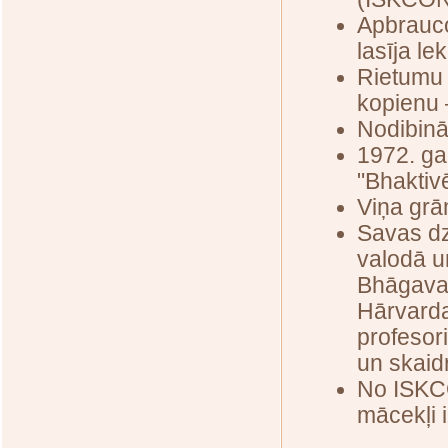
Apbrauco
lasīja lek
Rietumu 
kopienu
Nodibinā
1972. ga
"Bhaktiv
Viņa grā
Savas dz
valodā u
Bhāgavat
Hārvarda
profesori
un skaid
No ISKCO
mācekļi 