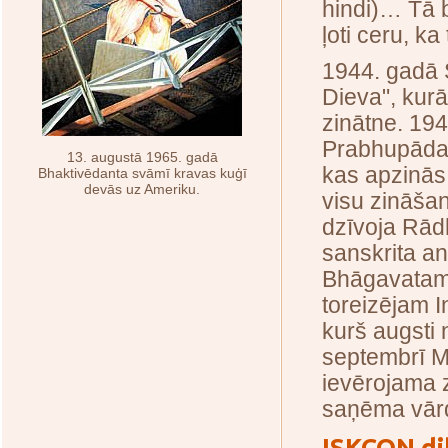
hindi)… Tā b
ļoti ceru, k
1944. gadā 
Dieva", kurā
zinātne. 194
Prabhupādam
13. augustā 1965. gadā
kas apzinās
Bhaktivēdanta svāmī kravas kuģī
devās uz Ameriku.
visu zināša
dzīvoja Rād
sanskrita a
Bhāgavatam"
toreizējam 
kurš augsti
septembrī M
ievērojama 
saņēma vārd
ISKCON di