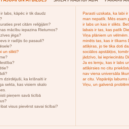
ir labs, kāpēc ir tik daudz
Parasti uzskata, ka labi ir
?
man nepatīk. Mēs esam pi
turaties pret citām reliģijām?
ir labs un kas ir slikts. B
nas mācību iepazina Rietumos?
labais ir tas, kas patīk Di
dzīves jēga?
Viņa plāniem un vēlmēm. 
vs ir radījis šo pasauli?
minēts tas, kas ir tīkams
vēsele?
atšķiras, jo tie tika doti
i un slikti?
sociālos apstākļos, tomēr 
aime?
jādzīvo, lai iepriecinātu D
īlestība?
Ja es lemju, kas ir labs u
ētie?
atšķirsies no citu priekšs
tādi?
nav viena universāla lik
dzirdējuši, ka krišnaīti ir
ar citu. Vispārējs labums
ga sekta, kas visiem skalo
Viņu, un galvenā problēma
es.
isti pieņem savā ticībā
šus?
ribat visus pievērst savai ticībai?