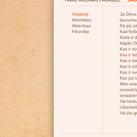
Vispārēji
Ja Dievs 
Aktivitātes
ļaunuma
Attiecības
Kā jūs iz
Filozofija
Kad Kriš
Kāda ir 
Kāpēc Die
Kas ir d
Kas ir lab
Kas ir l
Kas ir m
Kas ir sv
Kas jūs 
Mēs esam 
noziedzī
smadzen
Vai hindu
cittautie
Vai jūs g