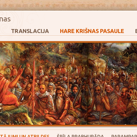
nas
TRANSLACIJA
HARE KRIŠNAS PASAULE
TĀJUMI UN ATBILDES
ŠRĪLA PRABHUPĀDA
PARAMPA