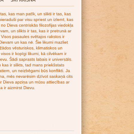
 tas, kas man patīk, un slikti ir tas, kas
eraduši par visu spriest un izlemt, kas
et no Dieva centriskās filozofijas viedokļa
evam, un slikts ir tas, kas ir pretrunā ar
Visos pasaules svētajos rakstos ir
 Dievam un kas nē. Šie likumi mazliet
 dažādos vēsturiskos, klimatiskos un
visos ir kopīgi likumi, kā cilvēkam ir
ievu. Šādi saprasts labais ir universāls.
n kas ir slikts, tad mans priekšstats
tatiem, un neizbēgami būs konflikti. Ja
uma, mēs nevarēsim dzīvot saskaņā cits
 ir Dieva apziņa un mūsu attiecības ar
 ir aizmirst Dievu.