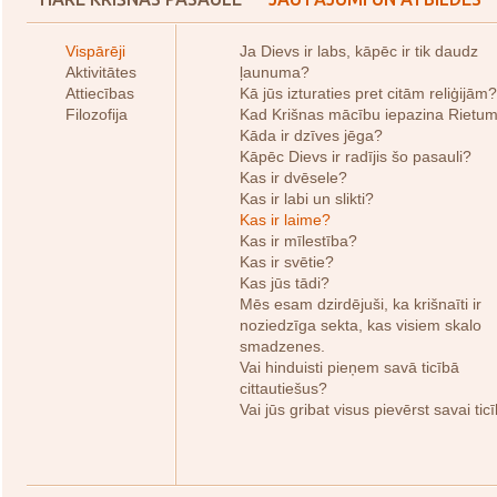
Vispārēji
Ja Dievs ir labs, kāpēc ir tik daudz
Aktivitātes
ļaunuma?
Attiecības
Kā jūs izturaties pret citām reliģijām?
Filozofija
Kad Krišnas mācību iepazina Rietu
Kāda ir dzīves jēga?
Kāpēc Dievs ir radījis šo pasauli?
Kas ir dvēsele?
Kas ir labi un slikti?
Kas ir laime?
Kas ir mīlestība?
Kas ir svētie?
Kas jūs tādi?
Mēs esam dzirdējuši, ka krišnaīti ir
noziedzīga sekta, kas visiem skalo
smadzenes.
Vai hinduisti pieņem savā ticībā
cittautiešus?
Vai jūs gribat visus pievērst savai tic