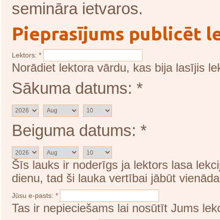
semināra ietvaros.
Pieprasījums publicēt l
Lektors:
*
Norādiet lektora vārdu, kas bija lasījis lek
Sākuma datums:
*
Beiguma datums:
*
Šīs lauks ir noderīgs ja lektors lasa lekci
dienu, tad ši lauka vertībai jābūt vienā
Jūsu e-pasts:
*
Tas ir nepieciešams lai nosūtīt Jums lekc