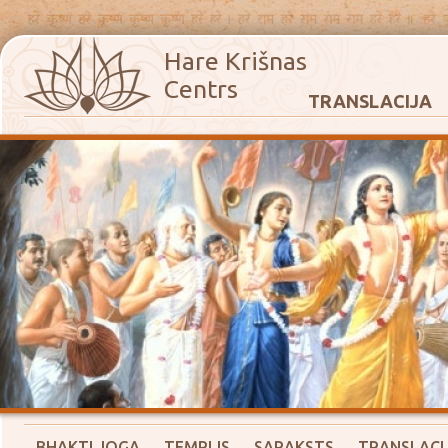
Hare Krišnas
Centrs
TRANSLACIJA
BHAKTI JOGA
TEMPLIS
SARAKSTS
TRANSLACI